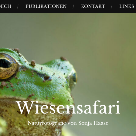
MICH
PUBLIKATIONEN
KONTAKT
LINKS
Wiesensafari
Naturfotografie von Sonja Haase