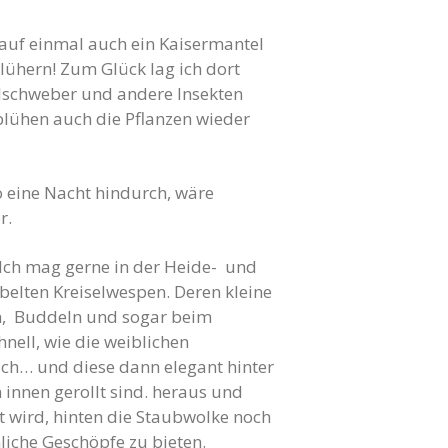
 auf einmal auch ein Kaisermantel
lühern! Zum Glück lag ich dort
llschweber und andere Insekten
 blühen auch die Pflanzen wieder
o eine Nacht hindurch, wäre
r.
. Ich mag gerne in der Heide- und
belten Kreiselwespen. Deren kleine
eln, Buddeln und sogar beim
nell, wie die weiblichen
uch… und diese dann elegant hinter
 innen gerollt sind. heraus und
t wird, hinten die Staubwolke noch
nliche Geschöpfe zu bieten.