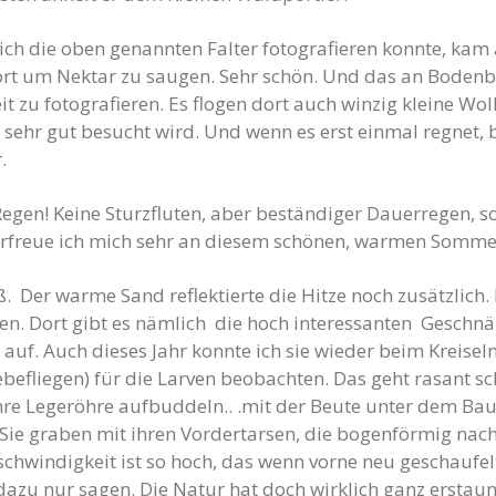
ich die oben genannten Falter fotografieren konnte, kam
dort um Nektar zu saugen. Sehr schön. Und das an Bodenb
 zu fotografieren. Es flogen dort auch winzig kleine Wo
r sehr gut besucht wird. Und wenn es erst einmal regnet,
.
egen! Keine Sturzfluten, aber beständiger Dauerregen, s
n erfreue ich mich sehr an diesem schönen, warmen Somme
. Der warme Sand reflektierte die Hitze noch zusätzlich
n. Dort gibt es nämlich die hoch interessanten Geschnä
r auf. Auch dieses Jahr konnte ich sie wieder beim Kreis
befliegen) für die Larven beobachten. Das geht rasant sch
ihre Legeröhre aufbuddeln.. .mit der Beute unter dem Ba
 Sie graben mit ihren Vordertarsen, die bogenförmig nach
schwindigkeit ist so hoch, das wenn vorne neu geschaufel
 dazu nur sagen. Die Natur hat doch wirklich ganz erstau