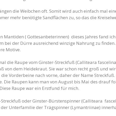
gen die Weibchen oft. Somit wird auch einfach mal eine
mmer mehr benötigte Sandflächen zu, so das die Kreisel
 Mantiden ( Gottesanbeterinnen) dieses Jahres fand ich le
ium bei der Dürre ausreichend winzige Nahrung zu find
re Motive.
al die Raupe vom Ginster-Streckfuß (Calliteara fascelin
fraß von dem Heidekraut. Sie war schon recht groß und w
se die Vorderbeine nach vorne, daher der Name Streckfu
e. Die Raupen kann man von August bis Mai des drauf fol
. Diese Raupe war ein Erstfund für mich.
Streckfuß oder Ginster-Bürstenspinner (Calliteara fasceli
s der Unterfamilie der Trägspinner (Lymantriinae) innerha