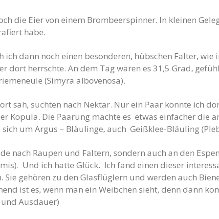
ch die Eier von einem Brombeerspinner. In kleinen Geleg
rafiert habe.
 ich dann noch einen besonderen, hübschen Falter, wie im
er dort herrschte. An dem Tag waren es 31,5 Grad, gefühlt
riemeneule (Simyra albovenosa).
 dort sah, suchten nach Nektar. Nur ein Paar konnte ich 
der Kopula. Die Paarung machte es etwas einfacher die an
te sich um Argus – Bläulinge, auch Geißklee-Bläuling (Pl
eide nach Raupen und Faltern, sondern auch an den Espen
rmis). Und ich hatte Glück. Ich fand einen dieser interes
n. Sie gehören zu den Glasflüglern und werden auch Bien
nnend ist es, wenn man ein Weibchen sieht, denn dann k
d und Ausdauer)