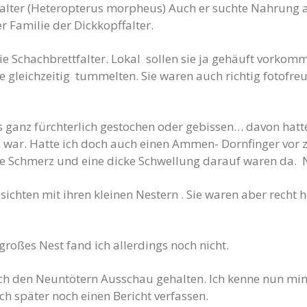
falter (Heteropterus morpheus) Auch er suchte Nahrung a
er Familie der Dickkopffalter.
e Schachbrettfalter. Lokal sollen sie ja gehäuft vorkomm
re gleichzeitig tummelten. Sie waren auch richtig fotofre
s ganz fürchterlich gestochen oder gebissen… davon hatt
 war. Hatte ich doch auch einen Ammen- Dornfinger vor zu 
ge Schmerz und eine dicke Schwellung darauf waren da. 
ichten mit ihren kleinen Nestern . Sie waren aber recht h
großes Nest fand ich allerdings noch nicht.
h den Neuntötern Ausschau gehalten. Ich kenne nun min
h später noch einen Bericht verfassen.