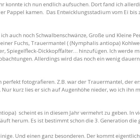
ahr konnte ich nun endlich aufsuchen. Dort fand ich alle
der Pappel kamen. Das Entwicklungsstadium vom Ei bis z
ich auch noch Schwalbenschwänze, Große und Kleine Perlm
er Fuchs, Trauermantel ( (Nymphalis antiopa) Kohlweiß
ter, Spiegelfleck-Dickkopffalter… hinzufügen. Ich werde m
obachtungen. Allerdings wird das noch ein wenig dauern. 
 perfekt fotografieren. Z.B. war der Trauermantel, der 
. Nur kurz lies er sich auf Augenhöhe nieder, wo ich ih
iopa) scheint es in diesem Jahr vermehrt zu geben. In 
häuft herum. Es ist bestimmt schon die 3. Generation die 
 einige. Und einen ganz besonderen. Der kommt eigentlic