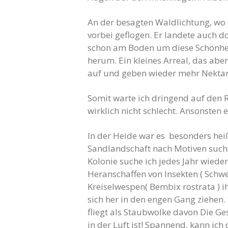
An der besagten Waldlichtung, wo 
vorbei geflogen. Er landete auch 
schon am Boden um diese Schönheit
herum. Ein kleines Arreal, das abe
auf und geben wieder mehr Nektar
Somit warte ich dringend auf den R
wirklich nicht schlecht. Ansonste
In der Heide war es besonders heiß
Sandlandschaft nach Motiven suche
Kolonie suche ich jedes Jahr wiede
Heranschaffen von Insekten ( Schwe
Kreiselwespen( Bembix rostrata ) 
sich her in den engen Gang ziehen.
fliegt als Staubwolke davon Die Ge
in der Luft ist! Spannend, kann ich