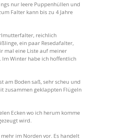
rdings nur leere Puppenhüllen und
um Falter kann bis zu 4 Jahre
utterfalter, reichlich
linge, ein paar Resedafalter,
ir mal eine Liste auf meiner
Im Winter habe ich hoffentlich
erst am Boden saß, sehr scheu und
n mit zusammen geklappten Flügeln
vielen Ecken wo ich herum komme
gezeugt wird.
h mehr im Norden vor. Es handelt