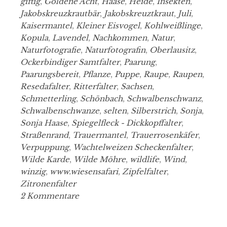
giftig
,
Goldene Acht
,
Haase
,
Heide
,
Insekten
,
Jakobskreuzkrautbär
,
Jakobskreuztkraut
,
Juli
,
Kaisermantel
,
Kleiner Eisvogel
,
Kohlweißlinge
,
Kopula
,
Lavendel
,
Nachkommen
,
Natur
,
Naturfotografie
,
Naturfotografin
,
Oberlausitz
,
Ockerbindiger Samtfalter
,
Paarung
,
Paarungsbereit
,
Pflanze
,
Puppe
,
Raupe
,
Raupen
,
Resedafalter
,
Ritterfalter
,
Sachsen
,
Schmetterling
,
Schönbach
,
Schwalbenschwanz
,
Schwalbenschwanze
,
selten
,
Silberstrich
,
Sonja
,
Sonja Haase
,
Spiegelfleck - Dickkopffalter
,
Straßenrand
,
Trauermantel
,
Trauerrosenkäfer
,
Verpuppung
,
Wachtelweizen Scheckenfalter
,
Wilde Karde
,
Wilde Möhre
,
wildlife
,
Wind
,
winzig
,
www.wiesensafari
,
Zipfelfalter
,
Zitronenfalter
2 Kommentare