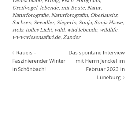
Deutschland
,
Erfolg
,
Fisch
,
Fotografin
,
Greifvogel
,
lebende
,
mit Beute
,
Natur
,
Naturfotografie
,
Naturfotografin
,
Oberlausitz
,
Sachsen
,
Seeadler
,
Siegerin
,
Sonja
,
Sonja Haase
,
stolz
,
tolles Licht
,
wild
,
wild lebende
,
wildlife
,
www.wiesensafari.de
,
Zander
Beitragsnavigation
Raueis –
Das spontane Interview
Faszinierender Winter
mit Herrn Jenckel im
in Schönbach!
Februar 2023 in
Lüneburg