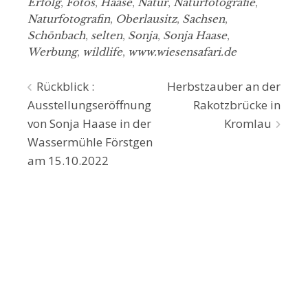
Erfolg
,
Fotos
,
Haase
,
Natur
,
Naturfotografie
,
Naturfotografin
,
Oberlausitz
,
Sachsen
,
Schönbach
,
selten
,
Sonja
,
Sonja Haase
,
Werbung
,
wildlife
,
www.wiesensafari.de
Beitragsnavigation
Rückblick :
Herbstzauber an der
Ausstellungseröffnung
Rakotzbrücke in
von Sonja Haase in der
Kromlau
Wassermühle Förstgen
am 15.10.2022