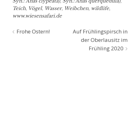
Syn.: Anas clypeata)
,
Syn.: Anas querquedula)
,
Teich
,
Vögel
,
Wasser
,
Weibchen
,
wildlife
,
www.wiesensafari.de
Beitragsnavigation
Frohe Ostern!
Auf Frühlingspirsch in
der Oberlausitz im
Frühling 2020