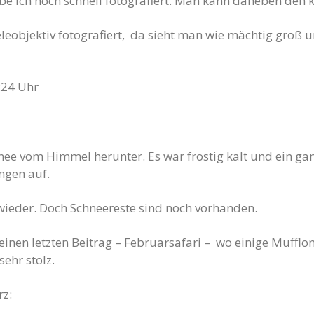
abe ich noch schnell fotografiert. Man kann daneben den
bjektiv fotografiert, da sieht man wie mächtig groß und
:24 Uhr
nee vom Himmel herunter. Es war frostig kalt und ein ga
ngen auf.
wieder. Doch Schneereste sind noch vorhanden.
inen letzten Beitrag – Februarsafari – wo einige Mufflo
sehr stolz.
rz: