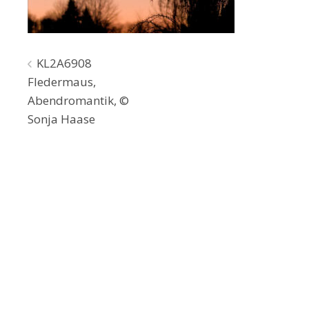
Beitragsnavigation
KL2A6908
Fledermaus,
Abendromantik, ©
Sonja Haase