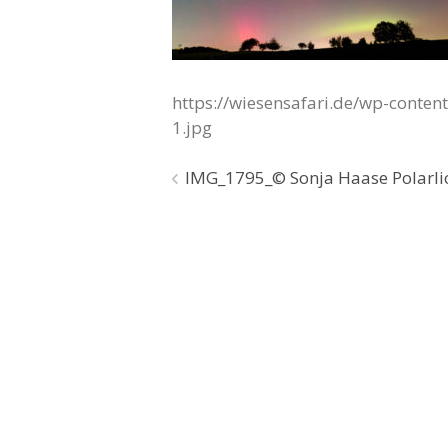
https://wiesensafari.de/wp-conte
1.jpg
Beitragsnavigation
IMG_1795_© Sonja Haase Polarli