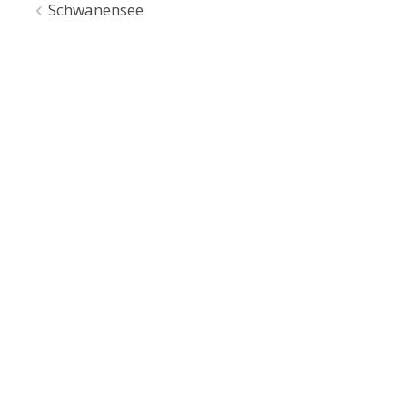
Beitragsnavigation
Schwanensee