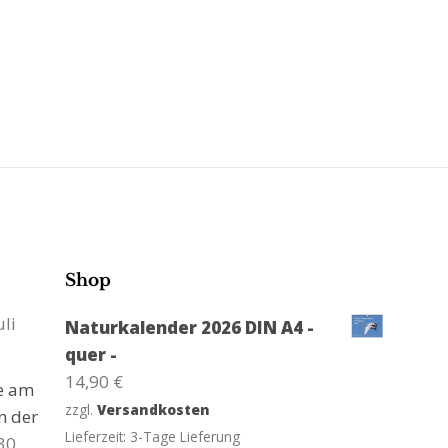
Shop
uli
Naturkalender 2026 DIN A4 -
quer -
14,90
€
ge am
zzgl.
Versandkosten
n der
Lieferzeit:
3-Tage Lieferung
30.