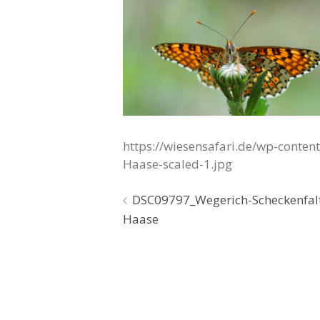
https://wiesensafari.de/wp-conte
Haase-scaled-1.jpg
Beitragsnavigation
DSC09797_Wegerich-Scheckenfalte
Haase