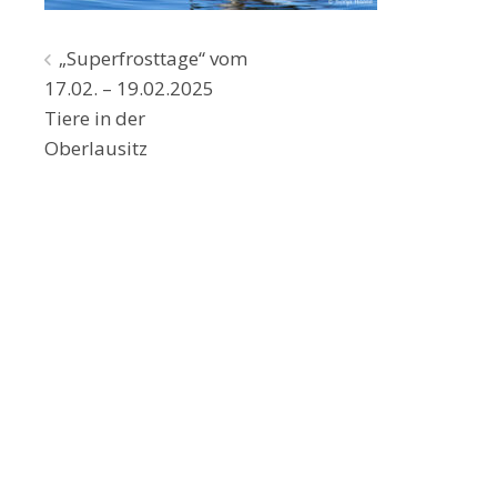
Beitragsnavigation
„Superfrosttage“ vom
17.02. – 19.02.2025
Tiere in der
Oberlausitz