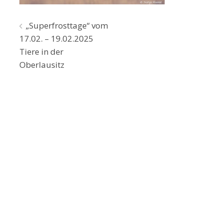
Beitragsnavigation
„Superfrosttage“ vom
17.02. – 19.02.2025
Tiere in der
Oberlausitz