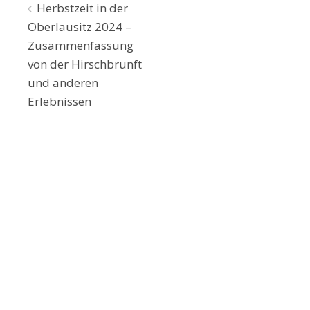
Beitragsnavigation
Herbstzeit in der
Oberlausitz 2024 –
Zusammenfassung
von der Hirschbrunft
und anderen
Erlebnissen