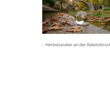
Beitragsnavigation
Herbstzauber an der Rakotzbrüc