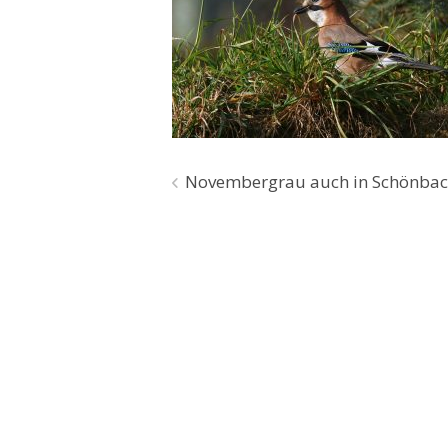
Beitragsnavigation
Novembergrau auch in Schönba