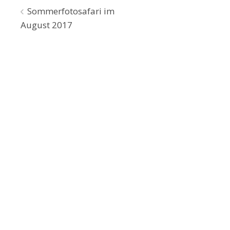
Beitragsnavigation
Sommerfotosafari im
August 2017