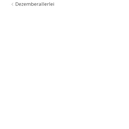
Beitragsnavigation
Dezemberallerlei