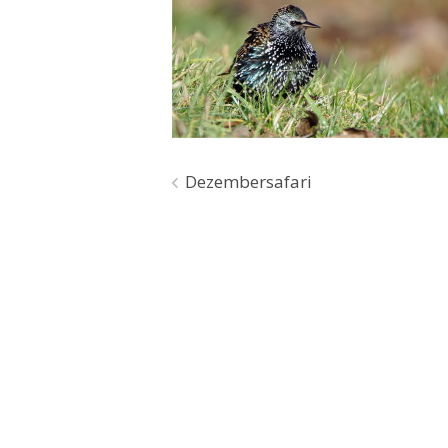
Beitragsnavigation
Dezembersafari