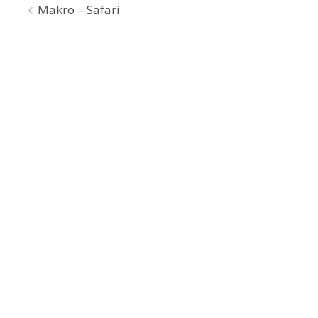
Beitragsnavigation
Makro – Safari