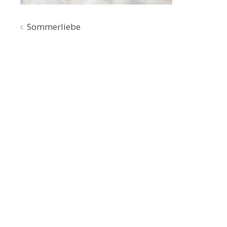
Beitragsnavigation
Sommerliebe